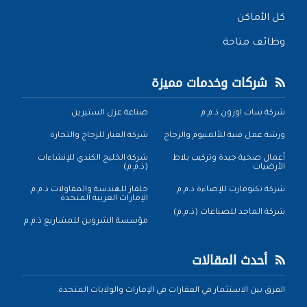
كل الأماكن
وظائف متاحة
شركات وخدمات مميزة
شركة سات اوزون ذ.م.م
صناعة عزل الستيرين
ورشة عمل فنية للألمنيوم والزجاج
شركة العبار للزجاج والتجارة
أعمال صحية جيدة وتركيب بلاط
شركة الخليج الكندي للإنشاءات
الأرضيات
(ذ.م.م)
شركة تكنومارت للإضاءة ذ.م.م
جلفار للهندسة والمقاولات ذ.م.م.
الإمارات العربية المتحدة
شركة الماجد للصناعات (ذ.م.م)
مؤسسة الشروين للمشاريع ذ.م.م
أحدث المقالات
الفرق بين الاستثمار في العقارات في الإمارات والولايات المتحدة