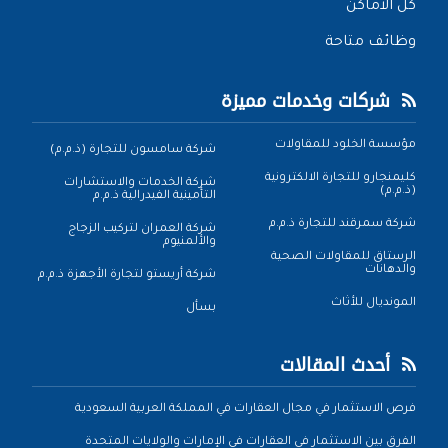
كل الأماكن
وظائف متاحة
شركات وخدمات مميزة
مؤسسة الخلود للمقاولات
شركة سامسون للتجارة (ذ.م.م)
كليمنجارو للتجارة الالكترونية
شركة الخدمات والاستشارات
(ذ.م.م)
التأمينية الفيدرالية ذ.م.م
شركة سمرقند للتجارة ذ.م.م
شركة العمران لتركيب الزجاج
والألمنيوم
الرستاق للمقاولات الصحية
والدهانات
شركة أريستو لتجارة الأجهزة ذ.م.م
المونديال للأثاث
بسأل
أحدث المقالات
فرص الاستثمار في مجال العقارات في المملكة العربية السعودية
الفرق بين الاستثمار في العقارات في الإمارات والولايات المتحدة